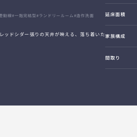
延床面積
遊動線
#一階完結型
#ランドリールーム
#造作洗面
レッドシダー張りの天井が映える、落ち着いた
家族構成
間取り