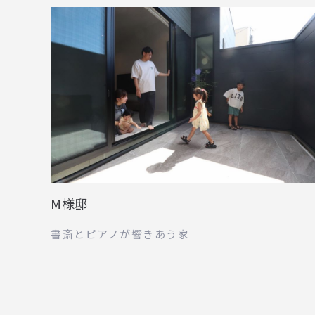
M様邸
書斎とピアノが響きあう家