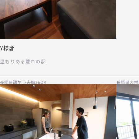
Y様邸
温もりある離れの邸
長崎県諫早市
夫婦
3LDK
長崎県大村