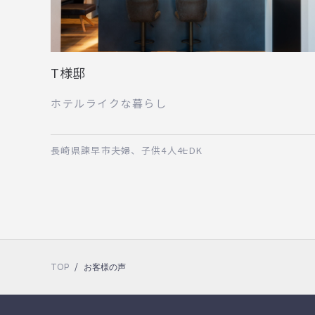
T様邸
ホテルライクな暮らし
長崎県諫早市
夫婦、子供4人
4LDK
/
TOP
お客様の声