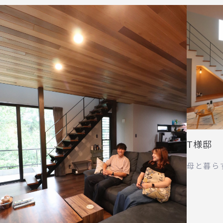
T様邸
母と暮ら