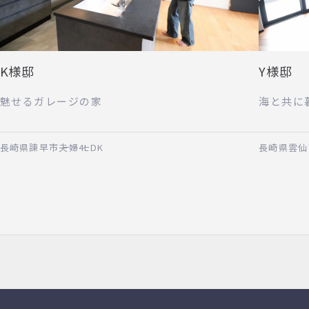
K様邸
Y様邸
魅せるガレージの家
海と共に
長崎県諫早市
夫婦
4LDK
長崎県雲仙