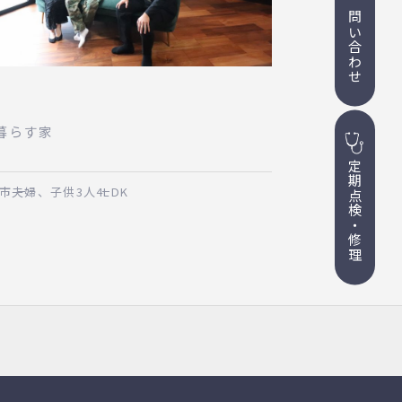
お問い合わせ
暮らす家
定期点検・修理
市
夫婦、子供3人
4LDK