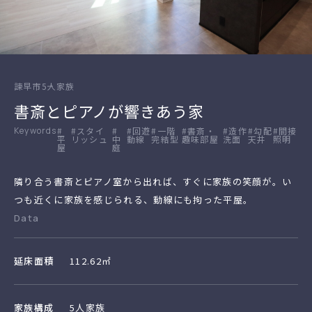
諫早市
5人家族
書斎とピアノが響きあう家
#
#スタイ
#
#回遊
#一階
#書斎・
#造作
#勾配
#間接
平
リッシュ
中
動線
完結型
趣味部屋
洗面
天井
照明
屋
庭
隣り合う書斎とピアノ室から出れば、すぐに家族の笑顔が。い
つも近くに家族を感じられる、動線にも拘った平屋。
Data
延床面積
112.62㎡
家族構成
5人家族