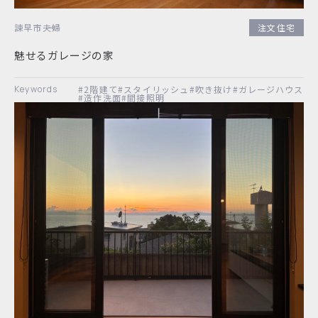
諫早市
夫婦
注文住宅
魅せるガレージの家
#2階建て
#スタイリッシュ
#吹き抜け
#ガレージハウス
#造作洗面
#間接照明