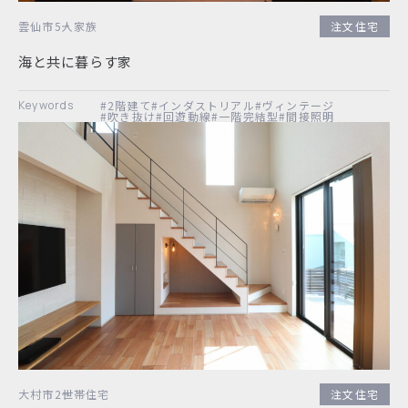
雲仙市
5人家族
注文住宅
海と共に暮らす家
#2階建て
#インダストリアル
#ヴィンテージ
#吹き抜け
#回遊動線
#一階完結型
#間接照明
大村市
2世帯住宅
注文住宅