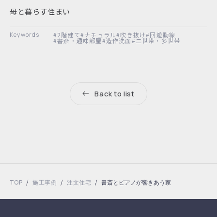
母と暮らす住まい
#2階建て
#ナチュラル
#吹き抜け
#回遊動線
#書斎・趣味部屋
#造作洗面
#二世帯・多世帯
Back to list
/
/
/
TOP
施工事例
注文住宅
書斎とピアノが響きあう家