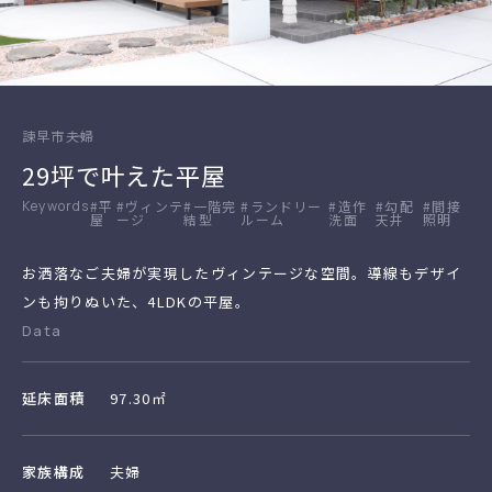
諫早市
夫婦
29坪で叶えた平屋
#平
#ヴィンテ
#一階完
#ランドリー
#造作
#勾配
#間接
屋
ージ
結型
ルーム
洗面
天井
照明
お洒落なご夫婦が実現したヴィンテージな空間。導線もデザイ
ンも拘りぬいた、4LDKの平屋。
Data
延床面積
97.30㎡
家族構成
夫婦