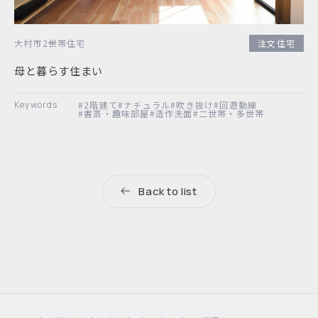
大村市
2世帯住宅
注文住宅
母と暮らす住まい
#2階建て
#ナチュラル
#吹き抜け
#回遊動線
#書斎・趣味部屋
#造作洗面
#二世帯・多世帯
Back to list