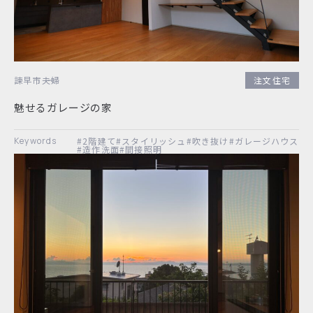
諫早市
夫婦
注文住宅
魅せるガレージの家
#2階建て
#スタイリッシュ
#吹き抜け
#ガレージハウス
#造作洗面
#間接照明