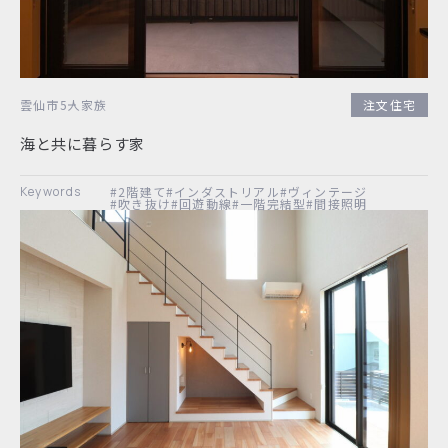
雲仙市
5人家族
注文住宅
海と共に暮らす家
#2階建て
#インダストリアル
#ヴィンテージ
#吹き抜け
#回遊動線
#一階完結型
#間接照明