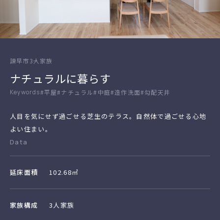
諫早市
3人家族
ナチュラルに暮らす
#平屋
#ナチュラル
#中庭
#造作洗面
#勾配天井
人目を気にせず過ごせる芝生のテラス。自然体で過ごせる心地
よい住まい。
Data
延床面積
102.68㎡
家族構成
3人家族