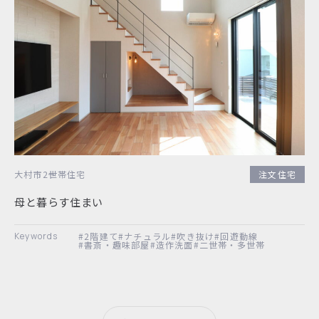
大村市
2世帯住宅
注文住宅
母と暮らす住まい
#2階建て
#ナチュラル
#吹き抜け
#回遊動線
#書斎・趣味部屋
#造作洗面
#二世帯・多世帯