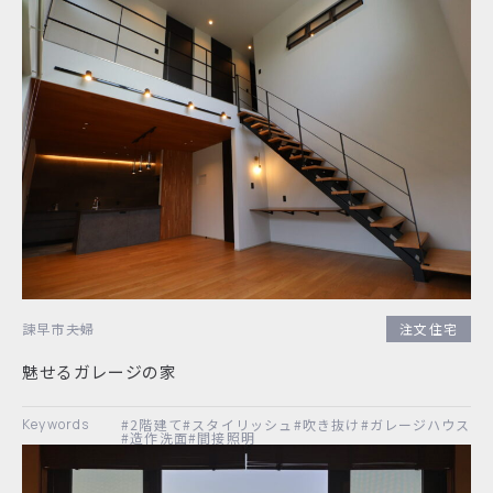
諫早市
夫婦
注文住宅
魅せるガレージの家
#2階建て
#スタイリッシュ
#吹き抜け
#ガレージハウス
#造作洗面
#間接照明