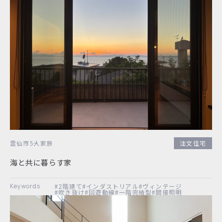
雲仙市
5人家族
注文住宅
海と共に暮らす家
#2階建て
#インダストリアル
#ヴィンテージ
#吹き抜け
#回遊動線
#一階完結型
#間接照明