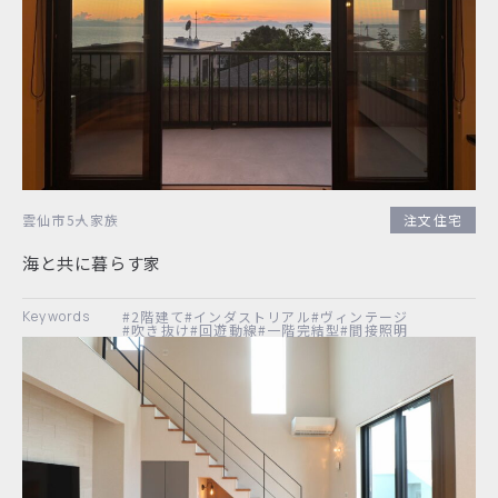
雲仙市
5人家族
注文住宅
海と共に暮らす家
#2階建て
#インダストリアル
#ヴィンテージ
#吹き抜け
#回遊動線
#一階完結型
#間接照明