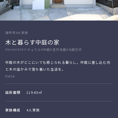
諫早市
4人家族
木と暮らす中庭の家
#ナチュラル
#中庭
#造作洗面
#勾配天井
中庭の木がどこにいても感じられる暮らし。中庭に差し込む光
と木の温かみで落ち着いた生活を。
Data
延床面積
119.65㎡
家族構成
4人家族