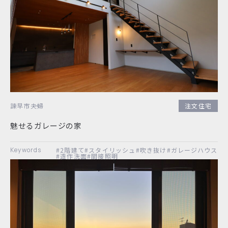
諫早市
夫婦
注文住宅
魅せるガレージの家
#2階建て
#スタイリッシュ
#吹き抜け
#ガレージハウス
#造作洗面
#間接照明