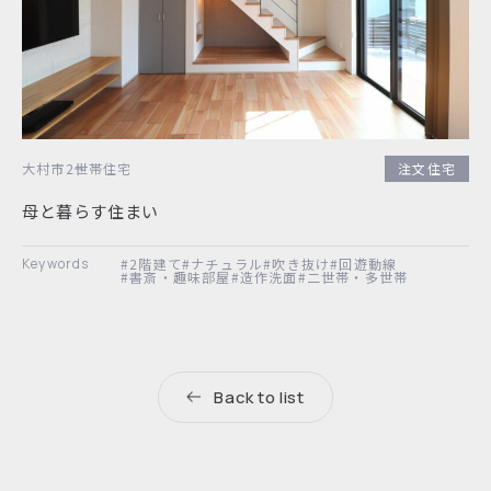
大村市
2世帯住宅
注文住宅
母と暮らす住まい
#2階建て
#ナチュラル
#吹き抜け
#回遊動線
#書斎・趣味部屋
#造作洗面
#二世帯・多世帯
Back to list