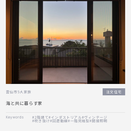
雲仙市
5人家族
注文住宅
海と共に暮らす家
#2階建て
#インダストリアル
#ヴィンテージ
#吹き抜け
#回遊動線
#一階完結型
#間接照明